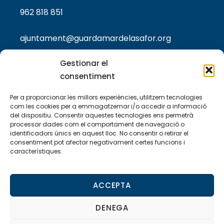
962 818 851
ajuntament@guardamardelasafor.org
Gestionar el
consentiment
TEXTOS LEGALS
Per a proporcionar les millors experiències, utilitzem tecnologies
Política de privacitat
com les cookies per a emmagatzemar i/o accedir a informació
del dispositiu. Consentir aquestes tecnologies ens permetrà
processar dades com el comportament de navegació o
Política de cookies
identificadors únics en aquest lloc. No consentir o retirar el
consentiment pot afectar negativament certes funcions i
Avis legal
característiques.
Declaració d’accessibilitat
ACCEPTA
DENEGA