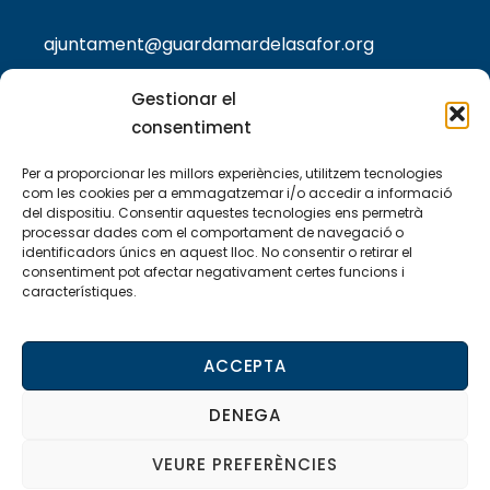
ajuntament@guardamardelasafor.org
Gestionar el
consentiment
TEXTOS LEGALS
Per a proporcionar les millors experiències, utilitzem tecnologies
Política de privacitat
com les cookies per a emmagatzemar i/o accedir a informació
del dispositiu. Consentir aquestes tecnologies ens permetrà
processar dades com el comportament de navegació o
Política de cookies
identificadors únics en aquest lloc. No consentir o retirar el
consentiment pot afectar negativament certes funcions i
Avis legal
característiques.
Declaració d’accessibilitat
ACCEPTA
DENEGA
© 2024 Ajuntament de Guardamar de la Safor
VEURE PREFERÈNCIES
– Web desenvolupada per
Accesia Soluciones