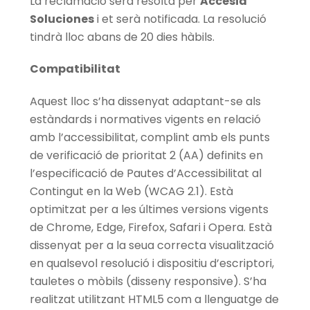
La reclamació serà resolta per
Accesia
Soluciones
i et serà notificada. La resolució
tindrà lloc abans de 20 dies hàbils.
Compatibilitat
Aquest lloc s’ha dissenyat adaptant-se als
estàndards i normatives vigents en relació
amb l’accessibilitat, complint amb els punts
de verificació de prioritat 2 (AA) definits en
l’especificació de Pautes d’Accessibilitat al
Contingut en la Web (WCAG 2.1). Està
optimitzat per a les últimes versions vigents
de Chrome, Edge, Firefox, Safari i Opera. Està
dissenyat per a la seua correcta visualització
en qualsevol resolució i dispositiu d’escriptori,
tauletes o mòbils (disseny responsive). S’ha
realitzat utilitzant HTML5 com a llenguatge de