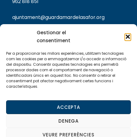
962 818 851
ajuntament@guardamardelasafor.org
Gestionar el
consentiment
TEXTOS LEGALS
Per a proporcionar les millors experiències, utilitzem tecnologies
Política de privacitat
com les cookies per a emmagatzemar i/o accedir a informació
del dispositiu. Consentir aquestes tecnologies ens permetrà
processar dades com el comportament de navegació o
Política de cookies
identificadors únics en aquest lloc. No consentir o retirar el
consentiment pot afectar negativament certes funcions i
Avis legal
característiques.
Declaració d’accessibilitat
ACCEPTA
DENEGA
© 2024 Ajuntament de Guardamar de la Safor
VEURE PREFERÈNCIES