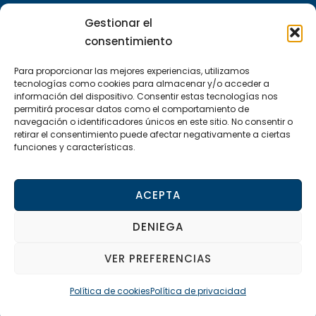
Gestionar el
consentimiento
TEXTOS LEGALES
Para proporcionar las mejores experiencias, utilizamos
Política de privacidad
tecnologías como cookies para almacenar y/o acceder a
información del dispositivo. Consentir estas tecnologías nos
permitirá procesar datos como el comportamiento de
Política de cookies
navegación o identificadores únicos en este sitio. No consentir o
retirar el consentimiento puede afectar negativamente a ciertas
Aviso legal
funciones y características.
Declaración de accesibilidad
ACEPTA
DENIEGA
© 2024 Ayuntamiento de Guardamar de la
VER PREFERENCIAS
Safor - Web desarrollada por
Accesia
Soluciones SL
Política de cookies
Política de privacidad