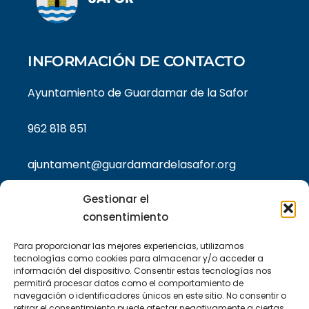
INFORMACIÓN DE CONTACTO
Ayuntamiento de Guardamar de la Safor
962 818 851
ajuntament@guardamardelasafor.org
Gestionar el
consentimiento
TEXTOS LEGALES
Para proporcionar las mejores experiencias, utilizamos
Política de privacidad
tecnologías como cookies para almacenar y/o acceder a
información del dispositivo. Consentir estas tecnologías nos
permitirá procesar datos como el comportamiento de
Política de cookies
navegación o identificadores únicos en este sitio. No consentir o
retirar el consentimiento puede afectar negativamente a ciertas