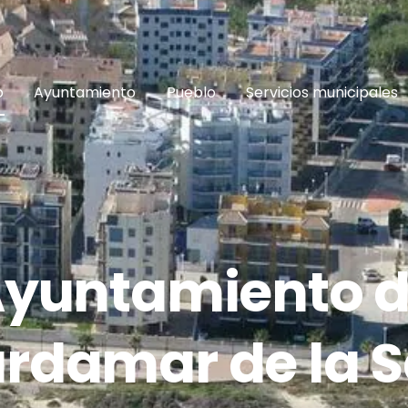
o
Ayuntamiento
Pueblo
Servicios municipales
yuntamiento 
rdamar de la S