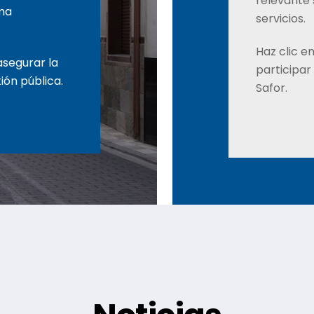
relevante 
rma
servicios.
Haz clic e
asegurar la
participa
ión pública.
Safor.