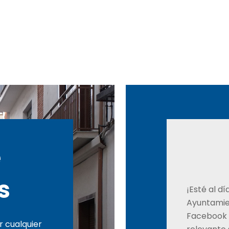
e
s
¡Esté al d
Ayuntamie
Facebook 
 cualquier